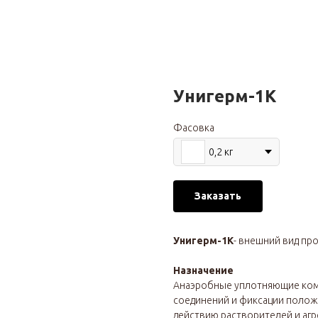
Унигерм-1К
Фасовка
0,2 кг
Заказать
Унигерм-1К
- внешний вид пр
Назначение
Анаэробные уплотняющие комп
соединений и фиксации полож
действию растворителей и агр