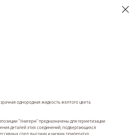
озрачная однородная жидкость желтого цвета.
озиции "Унигерм" предназначены для герметизации
ения деталей этих соединений, подвергающихся
ессивных сред, высоких и низких температур,