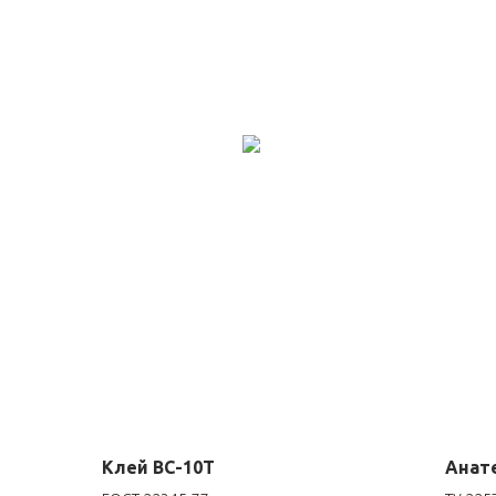
Клей ВС-10Т
Анат