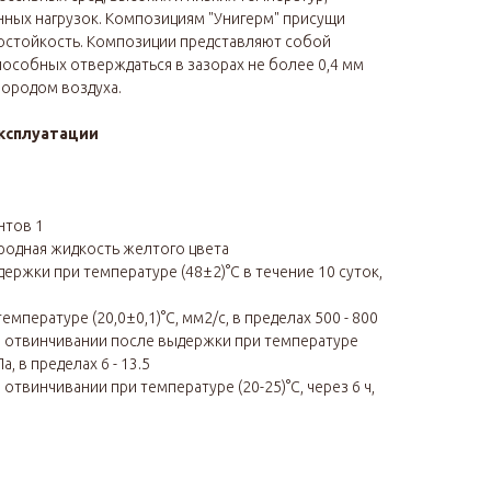
нных нагрузок. Композициям "Унигерм" присущи
остойкость. Композиции представляют собой
пособных отверждаться в зазорах не более 0,4 мм
лородом воздуха.
ксплуатации
нтов 1
родная жидкость желтого цвета
ержки при температуре (48±2)°С в течение 10 суток,
мпературе (20,0±0,1)°С, мм2/с, в пределах 500 - 800
и отвинчивании после выдержки при температуре
а, в пределах 6 - 13.5
 отвинчивании при температуре (20-25)°С, через 6 ч,