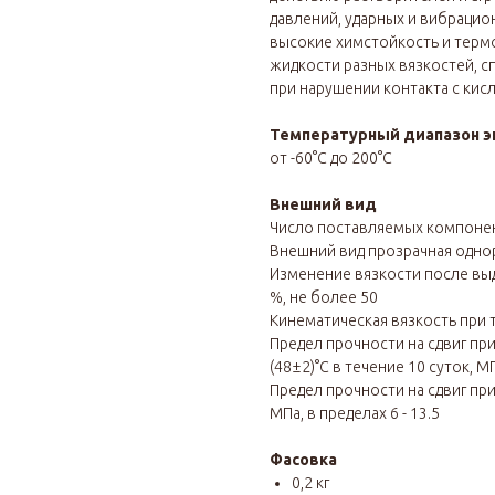
давлений, ударных и вибрацио
высокие химстойкость и терм
жидкости разных вязкостей, с
при нарушении контакта с кис
Температурный диапазон э
от -60°С до 200°С
Внешний вид
Число поставляемых компоне
Внешний вид прозрачная одно
Изменение вязкости после выд
%, не более 50
Кинематическая вязкость при те
Предел прочности на сдвиг пр
(48±2)°С в течение 10 суток, МП
Предел прочности на сдвиг при
МПа, в пределах 6 - 13.5
Фасовка
0,2 кг