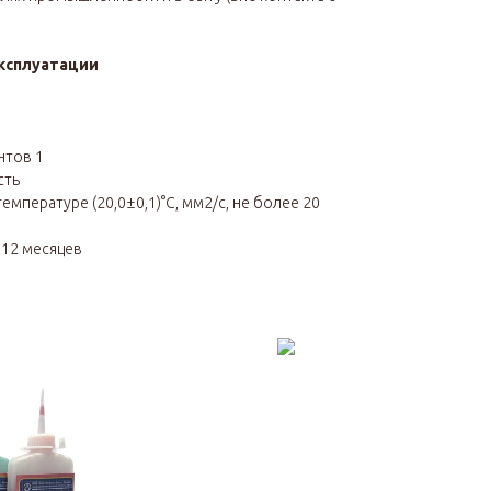
ксплуатации
нтов 1
сть
емпературе (20,0±0,1)°С, мм2/с, не более 20
я
12
месяцев