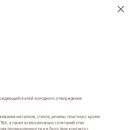
рждающийся клей холодного отверждения.
еивания металлов, стекла, резины, пластмасс кроме
ПВХ, а также всевозможных сочетаний этих
лях промышленности и в быту (вне контакта с