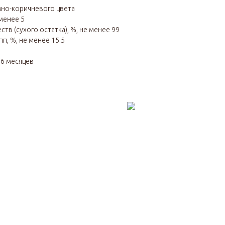
мно-коричневого цвета
менее 5
тв (сухого остатка), %, не менее 99
п, %, не менее 15.5
я
6 месяцев