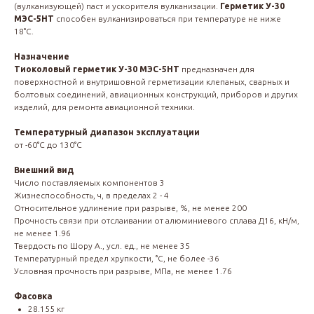
(вулканизующей) паст и ускорителя вулканизации.
Герметик У-30
МЭС-5НТ
способен вулканизироваться при температуре не ниже
18°С.
Назначение
Тиоколовый герметик У-30 МЭС-5НТ
предназначен для
поверхностной и внутришовной герметизации клепаных, сварных и
болтовых соединений, авиационных конструкций, приборов и других
изделий, для ремонта авиационной техники.
Температурный диапазон эксплуатации
от -60°С до 130°С
Внешний вид
Число поставляемых компонентов 3
Жизнеспособность, ч, в пределах 2 - 4
Относительное удлинение при разрыве, %, не менее 200
Прочность связи при отслаивании от алюминиевого сплава Д16, кН/м,
не менее 1.96
Твердость по Шору А., усл. ед., не менее 35
Температурный предел хрупкости, °С, не более -36
Условная прочность при разрыве, МПа, не менее 1.76
Фасовка
28.155 кг