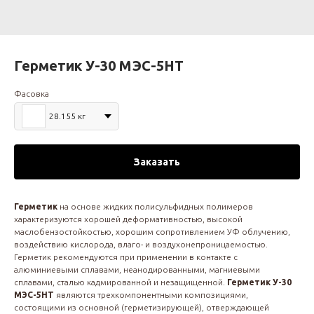
Герметик У-30 МЭС-5НТ
Фасовка
28.155 кг
Заказать
Герметик
на основе жидких полисульфидных полимеров
характеризуются хорошей деформативностью, высокой
маслобензостойкостью, хорошим сопротивлением УФ облучению,
воздействию кислорода, влаго- и воздухонепроницаемостью.
Герметик рекомендуются при применении в контакте с
алюминиевыми сплавами, неанодированными, магниевыми
сплавами, сталью кадмированной и незащищенной.
Герметик У-30
МЭС-5НТ
являются трехкомпонентными композициями,
состоящими из основной (герметизирующей), отверждающей