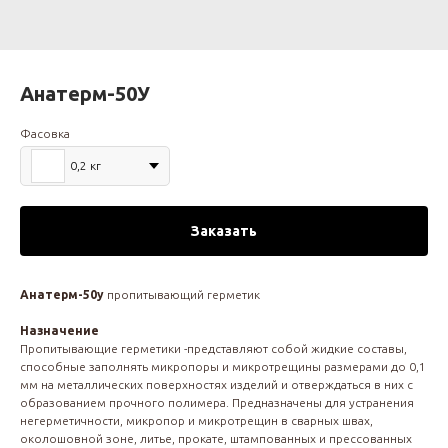
Анатерм-50У
Фасовка
0,2 кг
Заказать
Анатерм-50у
пропитывающий герметик
Назначение
Пропитывающие герметики -представляют собой жидкие составы,
способные заполнять микропоры и микротрещины размерами до 0,1
мм на металлических поверхностях изделий и отверждаться в них с
образованием прочного полимера. Предназначены для устранения
негерметичности, микропор и микротрещин в сварных швах,
околошовной зоне, литье, прокате, штампованных и прессованных