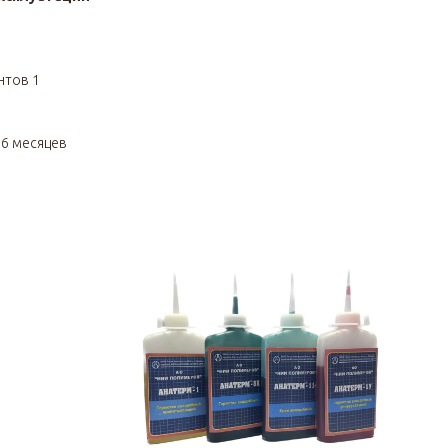
нтов 1
я
6 месяцев