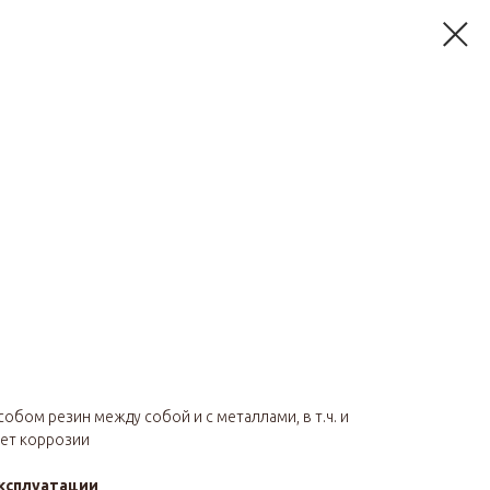
обом резин между собой и с металлами, в т.ч. и
ет коррозии
ксплуатации