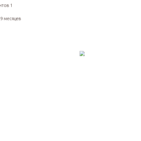
нтов 1
я
9
месяцев