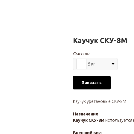
Каучук СКУ-8М
Фасовка
5 кг
Заказать
Каучук уретановые СКУ-8М
Назначение
Каучук СКУ-8М
используется 
Внешний вид