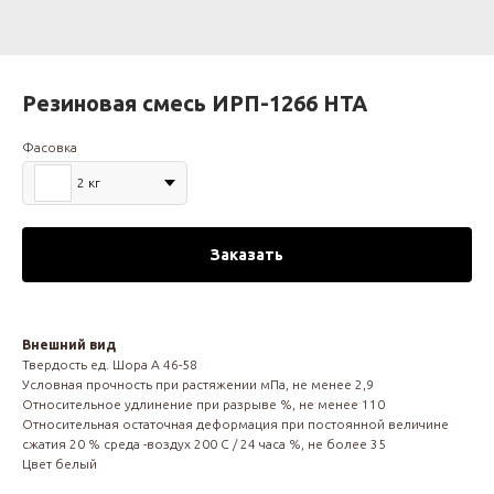
Резиновая смесь ИРП-1266 НТА
Фасовка
2 кг
Заказать
Внешний вид
Твердость ед. Шора А 46-58
Условная прочность при растяжении мПа, не менее 2,9
Относительное удлинение при разрыве %, не менее 110
Относительная остаточная деформация при постоянной величине
сжатия 20 % среда -воздух 200 С / 24 часа %, не более 35
Цвет белый