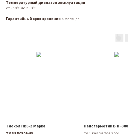
Температурный диапазон эксплуатации
от - 60°С до 250°С
Гарантийный срок хранения
6 месяцев
Тиокол НВБ-2 Марка I
Пеногерметик ВПГ-300М
ТУ 38.50309-93
ТУ 1.595-28-794-2004