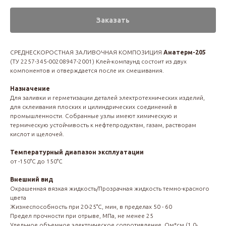
Заказать
СРЕДНЕСКОРОСТНАЯ ЗАЛИВОЧНАЯ КОМПОЗИЦИЯ
Анатерм-205
(ТУ 2257-345-00208947-2001) Клей-компаунд состоит из двух
компонентов и отверждается после их смешивания.
Назначение
Для заливки и герметизации деталей электротехнических изделий,
для склеивания плоских и цилиндрических соединений в
промышленности. Собранные узлы имеют химическую и
термическую устойчивость к нефтепродуктам, газам, растворам
кислот и щелочей.
Температурный диапазон эксплуатации
от -150°С до 150°С
Внешний вид
Окрашенная вязкая жидкость/Прозрачная жидкость темно-красного
цвета
Жизнеспособность при 20-25°С, мин, в пределах 50 - 60
Предел прочности при отрыве, МПа, не менее 25
Удельное объемное электрическое сопротивление, Ом*см (1,0-