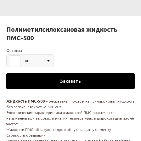
Полиметилсилоксановая жидкость
ПМС-500
Фасовка
1 кг
Заказать
Жидкость ПМС-500
– бесцветная прозрачная силиконовая жидкость
без запаха, вязкостью 500 сСт.
Электрические характеристики жидкостей ПМС практически
неизменны при высоких и низких температурах в широком диапазоне
частот
Жидкости ПМС образуют гидрофобную защитную пленку
Стойкость к радиации
Низкое поверхностное натяжение, сильные гидрофобные свойства