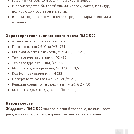
Пластификаторы для различных эластомеров.
В производстве бытовой химии: красок, лаков, политур,
полирующих составов и мастик.
В производстве косметических средств, фармакологии и
медицине.
Характеристики силиконового масла ПМС-500
Агрегатное состояние: жидкое
Плотность при 25 °С, кг/м3: 971
Кинематическая вязкость, сСт: 480,0 – 520,0
Температура застывания, °С: -55
Температура вспышки, °С: 315
Массовая доля кремния, %: 37,0 – 38,5
Коэфф. преломления: 1,4033
Поверхностное натяжение, мН/м: 21,1
Реакция среды (рН водной вытяжки): 6,2 - 7,0
Массовая доля воды, %, не более: 0,004
Безопасность
Жидкость ПМС-500
экологически безопасна, не вызывает
раздражения, аллергии, взрывобезопасна, нетоксична.