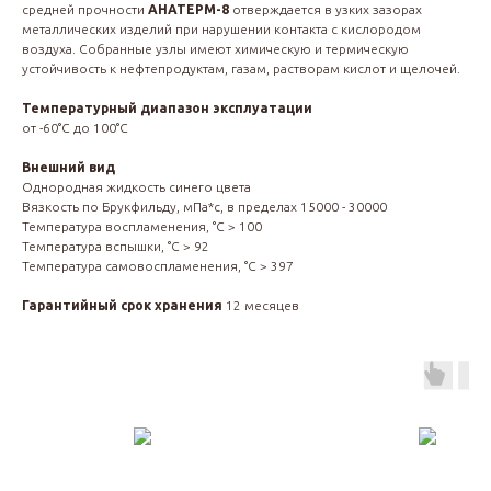
средней прочности
АНАТЕРМ-8
отверждается в узких зазорах
металлических изделий при нарушении контакта с кислородом
воздуха. Собранные узлы имеют химическую и термическую
устойчивость к нефтепродуктам, газам, растворам кислот и щелочей.
Температурный диапазон эксплуатации
от -60°С до 100°С
Внешний вид
Однородная жидкость синего цвета
Вязкость по Брукфильду, мПа*с, в пределах 15000 - 30000
Температура воспламенения, °С > 100
Температура вспышки, °С > 92
Температура самовоспламенения, °С > 397
Гарантийный срок хранения
12 месяцев