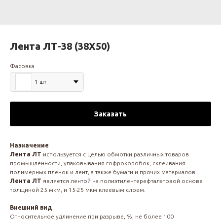
Лента ЛТ-38 (38Х50)
Фасовка
1 шт
Заказать
Назначение
Лента ЛТ
используется с целью обмотки различных товаров
промышленности, упаковывания гофрокоробок, склеивания
полимерных пленок и лент, а также бумаги и прочих материалов.
Лента ЛТ
является лентой на полиэтилентерефталатовой основе
толщиной 25 мкм, и 15-25 мкм клеевым слоем.
Внешний вид
Относительное удлинение при разрыве, %, не более 100