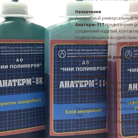
Назначение
Анаэробный универсальный т
Анатерм-117
предназначен дл
соединений изделий, контакт
подвергающихся воздействию р
температур от минус 60°С до п
Температурный диапазон э
от -196°С до 250°С
Внешний вид
Число поставляемых компоне
Внешний вид Однородная крас
Кинематическая вязкость при те
Максимальный зазор, мм, не б
Остаточная прочность после в
100
Остаточная прочность после во
100
Остаточная прочность после во