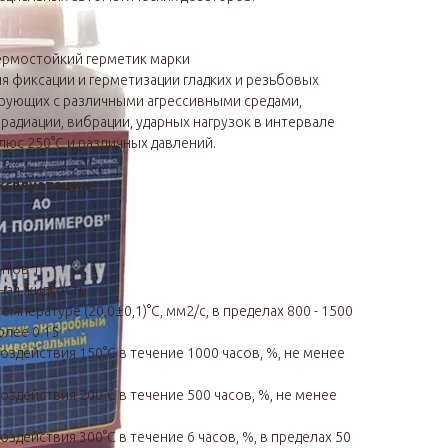
ермостойкий герметик марки
я фиксации и герметизации гладких и резьбовых
ирующих с различными агрессивными средами,
адиации, вибрации, ударных нагрузок в интервале
люс 250°С и различных давлений.
ксплуатации
нтов 1
ная жидкость
мпературе (20,0±0,1)°С, мм2/с, в пределах 800 - 1500
олее 0.15
оздействия 150°С в течение 1000 часов, %, не менее
здействия 200°С в течение 500 часов, %, не менее
здействия 300°С в течение 6 часов, %, в пределах 50