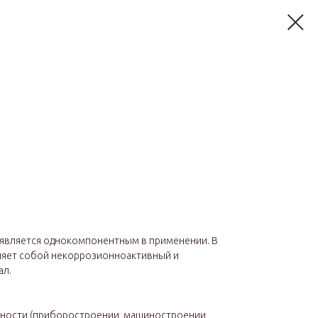
является однокомпонентным в применении. В
ляет собой некоррозионноактивный и
ал.
ности (приборостроении, машиностроении,