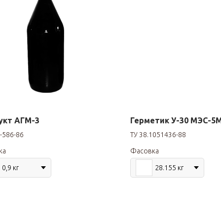
укт АГМ-3
Герметик У-30 МЭС-5
2-586-86
ТУ 38.1051436-88
ка
Фасовка
0,9 кг
28.155 кг