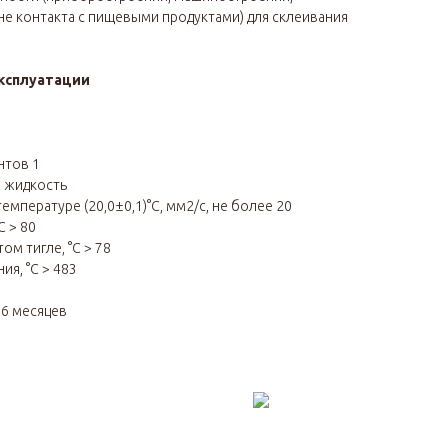
(вне контакта с пищевыми продуктами) для склеивания
ксплуатации
нтов 1
я жидкость
емпературе (20,0±0,1)°С, мм2/с, не более 20
С > 80
м тигле, °С > 78
я, °С > 483
я
6
месяцев