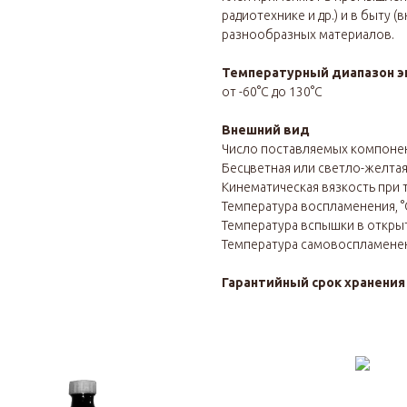
радиотехнике и др.) и в быту 
разнообразных материалов.
Температурный диапазон э
от -60°С до 130°С
Внешний вид
Число поставляемых компоне
Бесцветная или светло-желта
Кинематическая вязкость при т
Температура воспламенения, °
Температура вспышки в открыто
Температура самовоспламенени
Гарантийный срок хранени