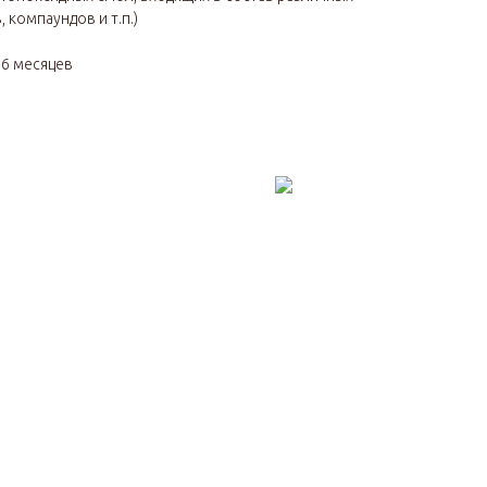
 компаундов и т.п.)
я
6 месяцев