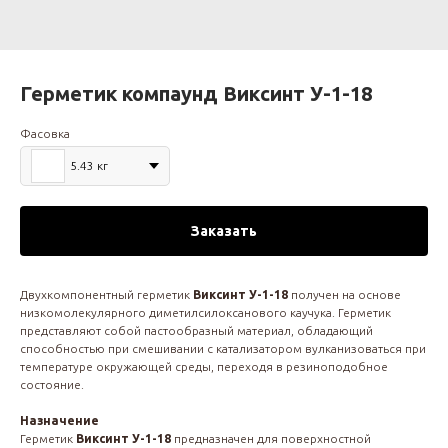
Герметик компаунд Виксинт У-1-18
Фасовка
5.43 кг
Заказать
Двухкомпонентный герметик
Виксинт У-1-18
получен на основе
низкомолекулярного диметилсилоксанового каучука. Герметик
представляют собой пастообразный материал, обладающий
способностью при смешивании с катализатором вулканизоваться при
температуре окружающей среды, переходя в резиноподобное
состояние.
Назначение
Герметик
Виксинт У-1-18
предназначен для поверхностной