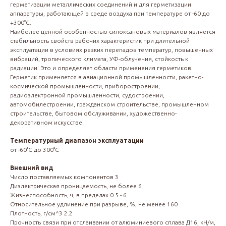
герметизации металлических соединений и для герметизации
аппаратуры, работающей в среде воздуха при температуре от -60 до
+300°С.
Наиболее ценной особенностью силоксановых материалов является
стабильность свойств рабочих характеристик при длительной
эксплуатации в условиях резких перепадов температур, повышенных
вибраций, тропического климата, УФ-облучения, стойкость к
радиации. Это и определяет области применения герметиков.
Герметик применяется в авиационной промышленности, ракетно-
космической промышленности, приборостроении,
радиоэлектронной промышленности, судостроении,
автомобилестроении, гражданском строительстве, промышленном
строительстве, бытовом обслуживании, художественно-
декоративном искусстве.
Температурный диапазон эксплуатации
от -60°С до 300°С
Внешний вид
Число поставляемых компонентов 3
Диэлектрическая проницаемость, не более 6
Жизнеспособность, ч, в пределах 0.5 - 6
Относительное удлинение при разрыве, %, не менее 160
Плотность, г/см^3 2.2
Прочность связи при отслаивании от алюминиевого сплава Д16, кН/м,