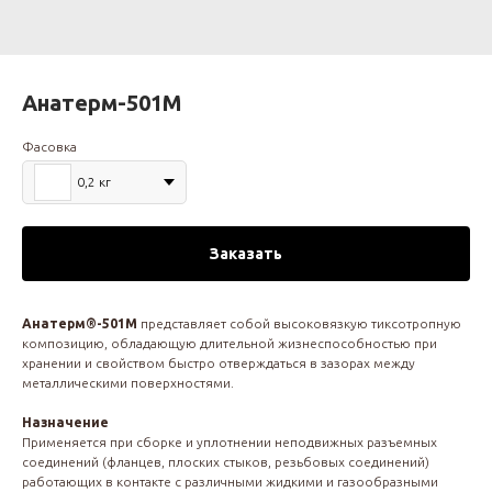
Анатерм-501М
Фасовка
0,2 кг
Заказать
Анатерм®-501М
представляет собой высоковязкую тиксотропную
композицию, обладающую длительной жизнеспособностью при
хранении и свойством быстро отверждаться в зазорах между
металлическими поверхностями.
Назначение
Применяется при сборке и уплотнении неподвижных разъемных
соединений (фланцев, плоских стыков, резьбовых соединений)
работающих в контакте с различными жидкими и газообразными