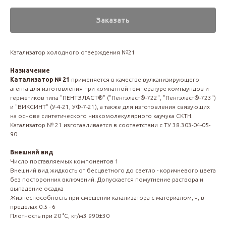
Заказать
Катализатор холодного отверждения №21
Назначение
Катализатор № 21
применяется в качестве вулканизирующего
агента для изготовления при комнатной температуре компаундов и
герметиков типа "ПЕНТЭЛАСТ®" ("Пентэласт®-722", "Пентэласт®-723")
и "ВИКСИНТ" (У-4-21, УФ-7-21), а также для изготовления связующих
на основе синтетического низкомолекулярного каучука СКТН.
Катализатор № 21 изготавливается в соответствии с ТУ 38.303-04-05-
90.
Внешний вид
Число поставляемых компонентов 1
Внешний вид жидкость от бесцветного до светло - коричневого цвета
без посторонних включений. Допускается помутнение раствора и
выпадение осадка
Жизнеспособность при смешении катализатора с материалом, ч, в
пределах 0.5 - 6
Плотность при 20 °С, кг/м3 990±30