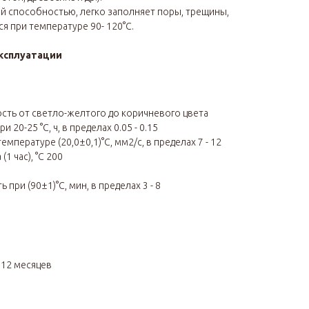
 способностью, легко заполняет поры, трещины,
я при температуре 90- 120°С.
ксплуатации
сть от светло-желтого до коричневого цвета
20-25 °С, ч, в пределах 0.05 - 0.15
мпературе (20,0±0,1)°С, мм2/с, в пределах 7 - 12
1 час), °С 200
при (90±1)°С, мин, в пределах 3 - 8
я
12 месяцев