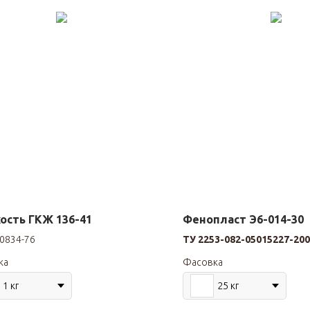
ость ГКЖ 136-41
Фенопласт Э6-014-30
0834-76
ТУ 2253-082-05015227-20
ка
Фасовка
1 кг
25 кг