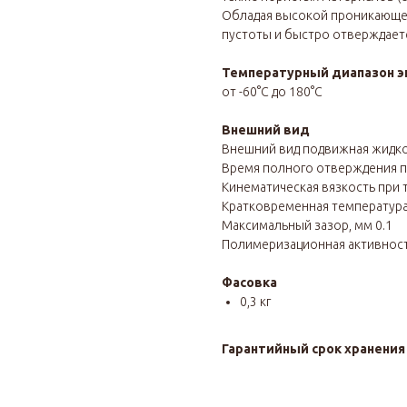
Обладая высокой проникающей
пустоты и быстро отверждаетс
Температурный диапазон э
от -60°С до 180°С
Внешний вид
Внешний вид подвижная жидко
Время полного отверждения при 
Кинематическая вязкость при те
Кратковременная температура (
Максимальный зазор, мм 0.1
Полимеризационная активность 
Фасовка
0,3 кг
Гарантийный срок хранени