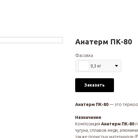
Анатерм ПК-80
Фасовка
0,3 кг
Заказать
Анатерм ПК-80
— это термоо
Назначение
Композиция
Анатерм ПК-80
п
чугуна, сплавов меди, алюмин
также пористых материалов (бе