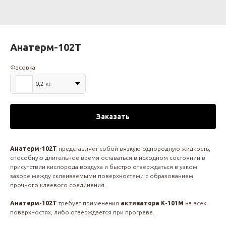
Анатерм-102Т
Фасовка
0,2 кг
Заказать
Анатерм-102Т
представляет собой вязкую однородную жидкость,
способную длительное время оставаться в исходном состоянии в
присутствии кислорода воздуха и быстро отверждаться в узком
зазоре между склеиваемыми поверхностями с образованием
прочного клеевого соединения.
Анатерм-102Т
требует применения
активатора К-101М
на всех
поверхностях, либо отверждается при прогреве.