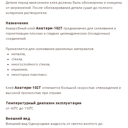
Детали перед нанесением клея должны быть обезжирены и очищены
от загрязнений. После обезжиривания детали сушат до полного
испарения растворителя.
Назначение
Анаэробный клей
Анатерм-102Т
предназначен для склеивания и
герметизации плоских и гладких цилиндрических (посадочных)
соединений.
Применяется для склеивания различных материалов:
металла,
стекла,
многослойного стекла,
керамики,
некоторых пластмасс.
Клей
Анатерм-102Т
отличается большой скоростью отверждения и
высокой прочностью при отрыве.
Температурный диапазон эксплуатации
от -60°С до 150°С
Внешний вид
Внешний вид Однородная жидкость от светло-желтого до